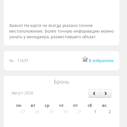
Важно! На карте не всегда указано точное
местоположение. Более точную информацию можно
узнать у менеджера, разместившего объект
№ - 11637
В избранное
Бронь
Август 2026
пн
вт
ср
чт
пт
сб
вс
27
28
29
30
31
1
2