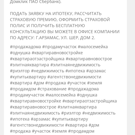
Домклик ПАО Сбербанк).
ПОДАТЬ ЗАЯВКУ НА ИПОТЕКУ, РАССЧИТАТЬ
СТРАХОВУЮ ПРЕМИЮ, ОФОРМИТЬ СТРАХОВОЙ
ПОЛИС И ПОЛУЧИТЬ БЕСПЛАТНУЮ
КОНСУЛЬТАЦИЮ ВЫ МОЖЕТЕ В ОФИСЕ КОМПАНИИ
ПО АДРЕСУ: Г.АРЗАМАС, УЛ. ШЕР, ДОМ 2.
#продажадома #продамучасток #малосемейка
#однушка #квартиравновостройке
#квартираотзастройщика #квартиравновострое
#элитнаяквартира #элитнаянедвижимость
#риэлтор #недвижимость #ипотека #арзамас
#купитьквартиру #агентствонедвижимости
#квартира #дом #продажа #участок #земля
#продамдом #страхование #продажадома
#продамучасток #малосемейка #однушка
#квартиравновостройке #квартираотзастройщика
#квартиравновострое #элитнаяквартира
#элитнаянедвижимость #риэлтор #недвижимость
#ипотека #арзамас #купитьквартиру
#агентствонедвижимости #квартира #дом
#продажа #участок #земля #продамдом