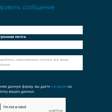
править сообщение
тронная почта
т
лняя данную форму, вы даете
согласие
на
отку ваших данных.