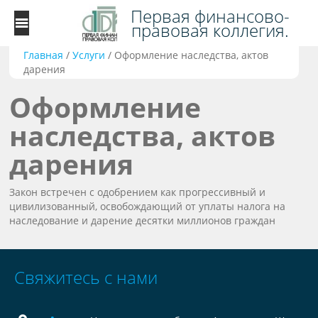
Первая финансово-
правовая коллегия.
Главная
/
Услуги
/
Оформление наследства, актов
дарения
Оформление
наследства, актов
дарения
Закон встречен с одобрением как прогрессивный и
цивилизованный, освобождающий от уплаты налога на
наследование и дарение десятки миллионов граждан
Свяжитесь с нами