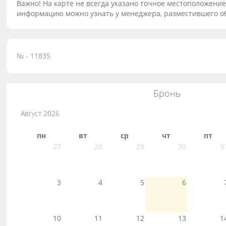
Важно! На карте не всегда указано точное местоположение
информацию можно узнать у менеджера, разместившего о
№ - 11835
Бронь
Август 2026
пн
вт
ср
чт
пт
27
28
29
30
3
3
4
5
6
10
11
12
13
1