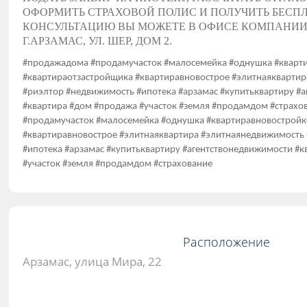
ОФОРМИТЬ СТРАХОВОЙ ПОЛИС И ПОЛУЧИТЬ БЕС
КОНСУЛЬТАЦИЮ ВЫ МОЖЕТЕ В ОФИСЕ КОМПАНИИ 
Г.АРЗАМАС, УЛ. ШЕР, ДОМ 2.
#продажадома #продамучасток #малосемейка #однушка #кварт
#квартираотзастройщика #квартиравновострое #элитнаякварти
#риэлтор #недвижимость #ипотека #арзамас #купитьквартиру #
#квартира #дом #продажа #участок #земля #продамдом #страх
#продамучасток #малосемейка #однушка #квартиравновостройк
#квартиравновострое #элитнаяквартира #элитнаянедвижимость
#ипотека #арзамас #купитьквартиру #агентствонедвижимости #
#участок #земля #продамдом #страхование
Расположение
Арзамас, улица Мира, 22