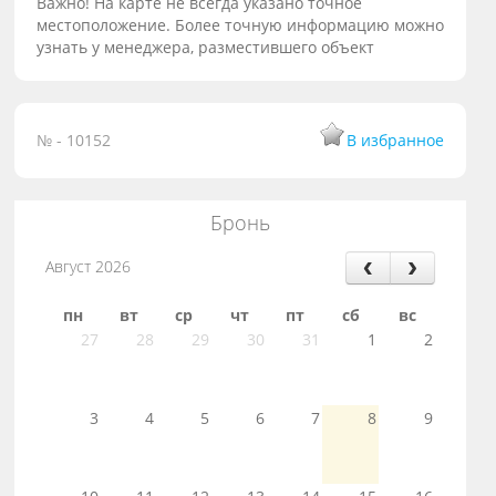
Важно! На карте не всегда указано точное
местоположение. Более точную информацию можно
узнать у менеджера, разместившего объект
№ - 10152
В избранное
Бронь
Август 2026
пн
вт
ср
чт
пт
сб
вс
27
28
29
30
31
1
2
3
4
5
6
7
8
9