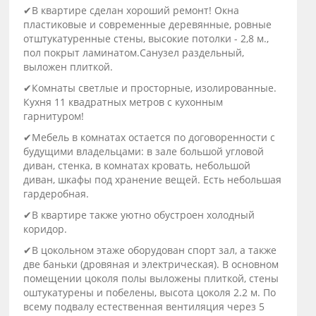
✔В квартире сделан хороший ремонт! Окна
пластиковые и современные деревянные, ровные
отштукатуренные стены, высокие потолки - 2,8 м.,
пол покрыт ламинатом.Санузел раздельный,
выложен плиткой.
✔Комнаты светлые и просторные, изолированные.
Кухня 11 квадратных метров с кухонным
гарнитуром!
✔Мебель в комнатах остается по договоренности с
будущими владельцами: в зале большой угловой
диван, стенка, в комнатах кровать, небольшой
диван, шкафы под хранение вещей. Есть небольшая
гардеробная.
✔В квартире также уютно обустроен холодный
коридор.
✔В цокольном этаже оборудован спорт зал, а также
две баньки (дровяная и электрическая). В основном
помещении цоколя полы выложены плиткой, стены
оштукатурены и побелены, высота цоколя 2.2 м. По
всему подвалу естественная вентиляция через 5