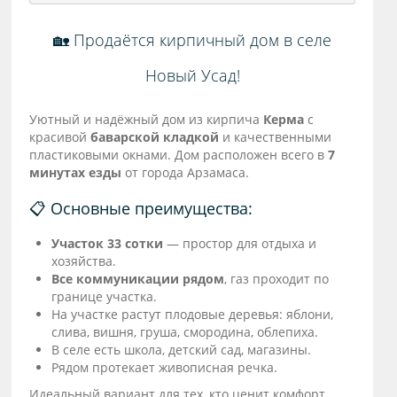
🏡 Продаётся кирпичный дом в селе
Новый Усад!
Уютный и надёжный дом из кирпича
Керма
с
красивой
баварской кладкой
и качественными
пластиковыми окнами. Дом расположен всего в
7
минутах езды
от города Арзамаса.
📋 Основные преимущества:
Участок 33 сотки
— простор для отдыха и
хозяйства.
Все коммуникации рядом
, газ проходит по
границе участка.
На участке растут плодовые деревья: яблони,
слива, вишня, груша, смородина, облепиха.
В селе есть школа, детский сад, магазины.
Рядом протекает живописная речка.
Идеальный вариант для тех, кто ценит комфорт,