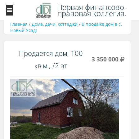
Первая финансово-
правовая коллегия.
Главная
/
Дома, дачи, коттеджи
/
В продаже дом в с.
Новый Усад!
Продается дом, 100
3 350 000
кв.м., /2 эт