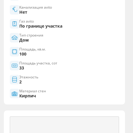
Канализация avito
Нет
Газ avito
По границе участка
Тип строения
Дом
Площадь, кв.м.
100
Площадь участка, сот
33
Этажность
2
Материал стен
Кирпич