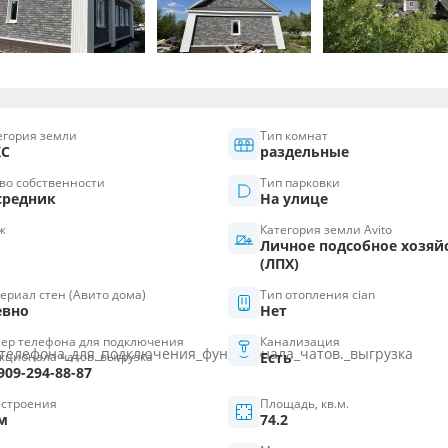
егория земли
Тип комнат
С
раздельные
во собственности
Тип парковки
средник
На улице
ж
Категория земли Avito
Личное подсобное хозяй
(ЛПХ)
ериал стен (Авито дома)
Тип отопления cian
евно
Нет
ер телефона для подключения
Канализация
кционала чатов. выгрузка
Есть
909-294-88-87
 строения
Площадь, кв.м.
м
74.2