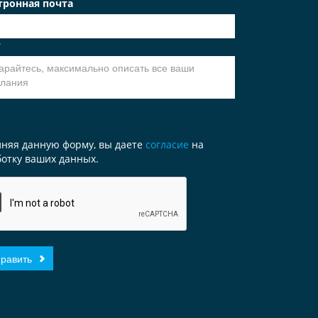
тронная почта
т
лняя данную форму, вы даете
согласие
на
отку ваших данных.