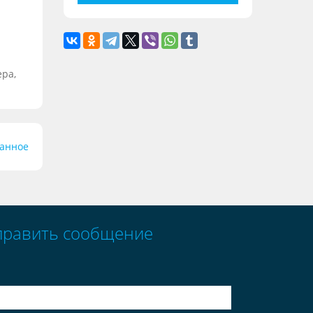
ера,
ранное
править сообщение