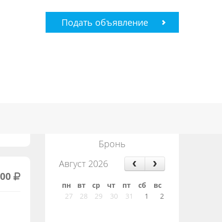
Подать объявление
Бронь
Август 2026
000
пн
вт
ср
чт
пт
сб
вс
27
28
29
30
31
1
2