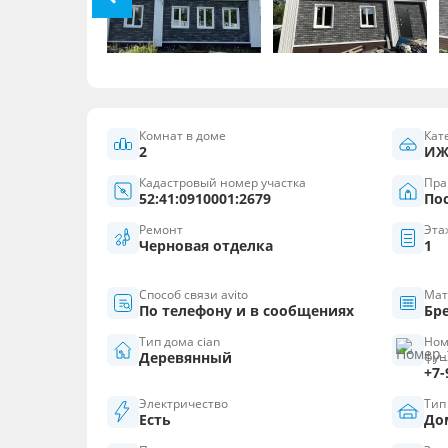
Комнат в доме
Кат
2
ИЖ
Кадастровый номер участка
Пра
52:41:0910001:2679
По
Ремонт
Эта
Черновая отделка
1
Способ связи avito
Мат
По телефону и в сообщениях
Бр
Тип дома cian
Ном
Деревянный
фун
+7-
Электричество
Тип
Есть
До