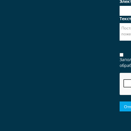
Элек
Текс
Запо
обраб