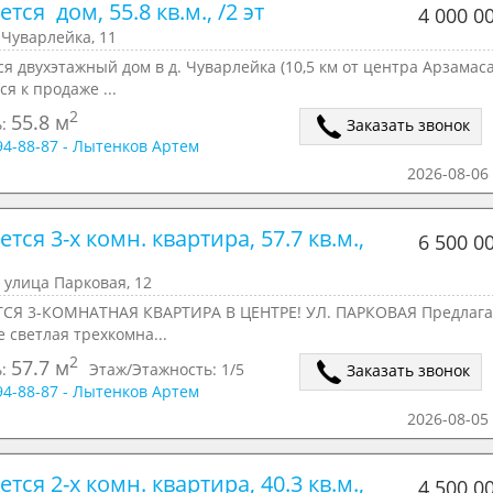
тся  дом, 55.8 кв.м., /2 эт
4 000 0
Чуварлейка, 11
я двухэтажный дом в д. Чуварлейка (10,5 км от центра Арзамаса
ся к продаже ...
2
55.8 м
ь:
Заказать звонок
294-88-87 - Лытенков Артем
2026-08-06 
тся 3-х комн. квартира, 57.7 кв.м., 
6 500 0
 улица Парковая, 12
СЯ 3-КОМНАТНАЯ КВАРТИРА В ЦЕНТРЕ! УЛ. ПАРКОВАЯ Предлага
е светлая трехкомна...
2
57.7 м
ь:
Этаж/Этажность:
1/5
Заказать звонок
294-88-87 - Лытенков Артем
2026-08-05 
тся 2-х комн. квартира, 40.3 кв.м., 
4 500 0