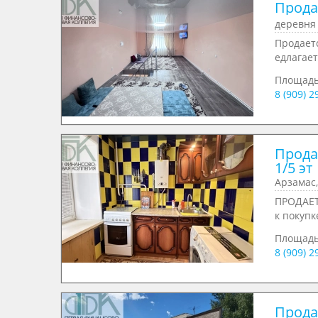
Продае
деревня 
Продаетс
едлагает
Площад
8 (909) 
Продае
1/5 эт
Арзамас,
ПРОДАЕТ
к покупк
Площад
8 (909) 
Продае