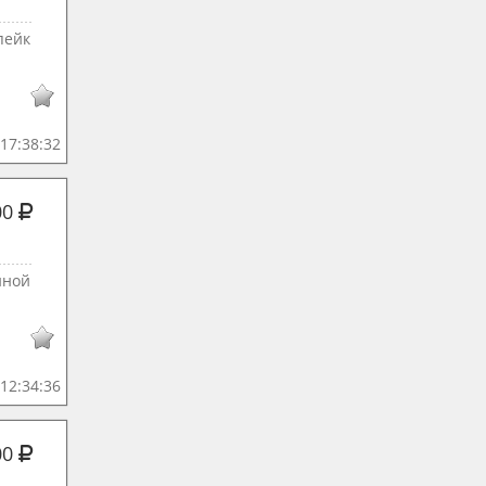
пейк
17:38:32
00
нной
12:34:36
00