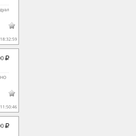
дуал
18:32:59
00
ТНО
11:50:46
00