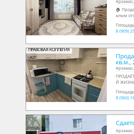
Арзамас,
🏠 Прод
ьным от
Площад
8 (909) 
Прода
кв.м., 
Арзамас,
ПРОДАЁ
Й ЖИЗНИ
Площад
8 (960) 
Сдаетс
Арзамас,