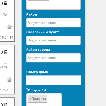
00
) Пр
Район
Населенный пункт
16:54:14
Район города
00
ется
Номер дома
Тип сделки
12:21:58
×
Продажа
00