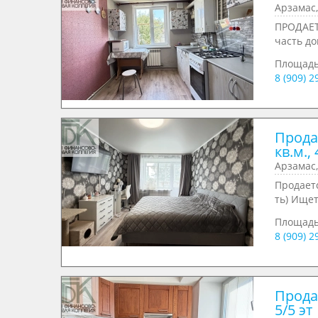
Арзамас,
ПРОДАЕТ
часть до
Площад
8 (909) 
Прода
кв.м., 
Арзамас,
Продаетс
ть) Ищет
Площад
8 (909) 
Продае
5/5 эт