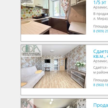
1/5 эт
Арзамас,
В продаж
л. Мира)
Площад
8 (909) 
Сдаетс
кв.м., 
Арзамас,
Сдаётся
м районе
Площад
8 (960) 
Продае