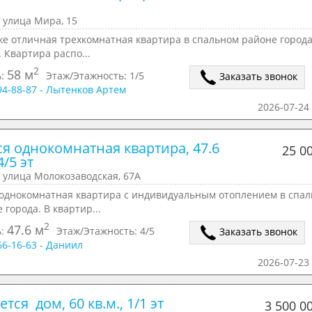
 улица Мира, 15
е отличная трехкомнатная квартира в спальном районе города.
. Квартира распо...
2
58 м
ь:
Этаж/Этажность:
1/5
Заказать звонок
294-88-87 - Лытенков Артем
2026-07-24 
я однокомнатная квартира, 47.6 
25 0
4/5 эт
 улица Молокозаводская, 67А
 однокомнатная квартира с индивидуальным отоплением в спал
 города. В квартир...
2
47.6 м
ь:
Этаж/Этажность:
4/5
Заказать звонок
166-16-63 - Даниил
2026-07-23 
тся  дом, 60 кв.м., 1/1 эт
3 500 0