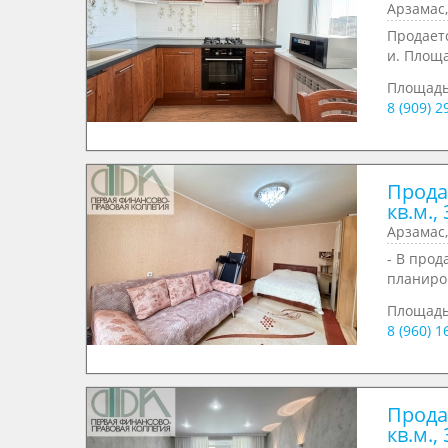
Арзамас,
Продаетс
и. Площа
Площад
8 (909) 
Прода
кв.м., 
Арзамас,
- В прод
планиров
Площад
8 (960) 1
Прода
кв.м., 