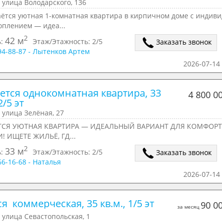
 улица Володарского, 136
аётся уютная 1-комнатная квартира в кирпичном доме с индиви
оплением — идеа...
2
42 м
ь:
Этаж/Этажность:
2/5
Заказать звонок
294-88-87 - Лытенков Артем
2026-07-14 
ется однокомнатная квартира, 33 
4 800 0
2/5 эт
 улица Зелёная, 27
ТСЯ УЮТНАЯ КВАРТИРА — ИДЕАЛЬНЫЙ ВАРИАНТ ДЛЯ КОМФОР
! ИЩЕТЕ ЖИЛЬЁ, ГД...
2
33 м
ь:
Этаж/Этажность:
2/5
Заказать звонок
166-16-68 - Наталья
2026-07-14 
я  коммерческая, 35 кв.м., 1/5 эт
90 0
за месяц
 улица Севастопольская, 1