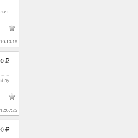
плая
10:10:18
00
й пу
12:07:25
00