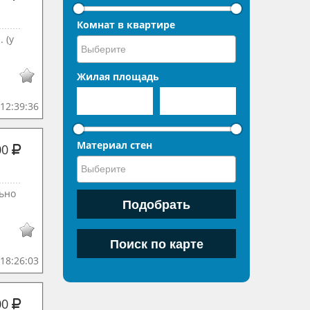
Комнат в квартире
 (у
Жилая площадь
12:39:36
Материал стен
00
ьно
18:26:03
00