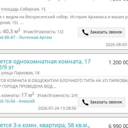
 площадь Соборная, 15
 с видом на Воскресенский собор. История Арзамаса в ваших р
рная, 15) ...
2
40.3 м
ь:
Этаж/Этажность:
1/2
Заказать звонок
294-88-87 - Лытенков Артем
2026-08-03 
ется однокомнатная комната, 17 
1 200 0
2/9 эт
 улица Парковая, 18
СЯ КОМНАТА В ОБЩЕЖИТИИ БЛОЧНОГО ТИПА НА УЛ.ПАРКОВАЯ
Р ГОРОДА ПРОВЕДЕНА ВОД...
2
17 м
 комнаты:
Этаж/Этажность:
2/9
60-16-04 - Алексей
Заказать звонок
2026-07-24 13:28:56
тся 3-х комн. квартира, 58 кв.м., 
6 990 0