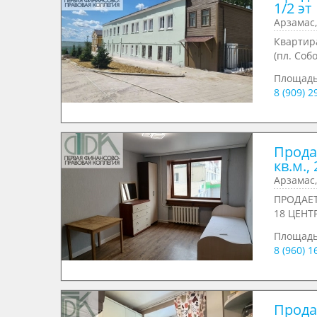
1/2 эт
Арзамас,
Квартира
(пл. Собо
Площад
8 (909) 
Прода
кв.м., 
Арзамас,
ПРОДАЕТ
18 ЦЕНТ
Площадь
8 (960) 1
Продае