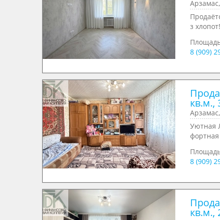
Арзамас,
Продаёт
з хлопот
Площадь
8 (909) 
Прода
кв.м., 
Арзамас,
Уютная Л
фортная 
Площадь
8 (909) 
Прода
кв.м., 