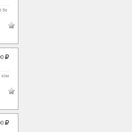
ё бе
00
 ком
00