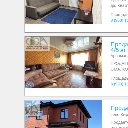
да. Квар
Площад
8 (960) 
Продае
4/5 эт
Арзамас,
ПРОДАЁТ
ОМА. К
Площад
8 (960) 
Продае
село Кир
Продаёт
исание о