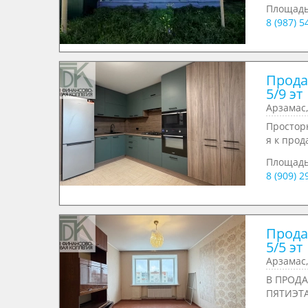
Площад
8 (987) 
Продае
5/9 эт
Арзамас,
Простор
я к прод
Площад
8 (909) 
Продае
5/5 эт
Арзамас,
В ПРОД
ПЯТИЭТА