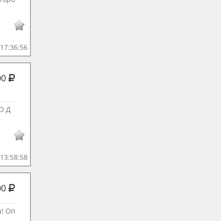
17:36:56
00
О Д
13:58:58
00
а! Оп