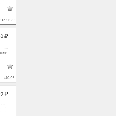
10:27:20
00
ешен
11:40:06
99
ЕС,