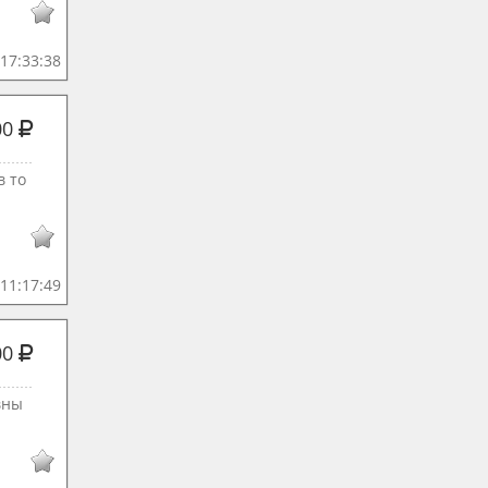
17:33:38
00
в то
11:17:49
00
вны