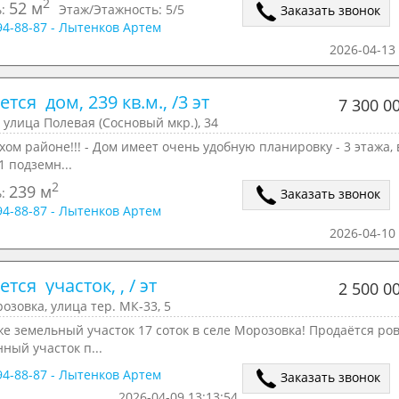
2
52 м
ь:
Этаж/Этажность:
5/5
Заказать звонок
294-88-87 - Лытенков Артем
2026-04-13 
тся  дом, 239 кв.м., /3 эт
7 300 0
 улица Полевая (Сосновый мкр.), 34
хом районе!!! - Дом имеет очень удобную планировку - 3 этажа, 
1 подземн...
2
239 м
ь:
Заказать звонок
294-88-87 - Лытенков Артем
2026-04-10 
тся  участок, , / эт
2 500 0
озовка, улица тер. МК-33, 5
е земельный участок 17 соток в селе Морозовка! Продаётся ро
нный участок п...
294-88-87 - Лытенков Артем
Заказать звонок
2026-04-09 13:13:54