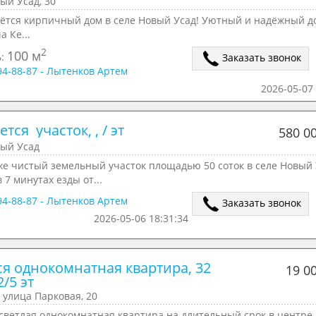
ый Усад, 30
аётся кирпичный дом в селе Новый Усад! Уютный и надёжный д
а Ке...
2
100 м
ь:
Заказать звонок
294-88-87 - Лытенков Артем
2026-05-07 
тся  участок, , / эт
580 0
вый Усад
же чистый земельный участок площадью 50 соток в селе Новый 
в 7 минутах езды от...
294-88-87 - Лытенков Артем
Заказать звонок
2026-05-06 18:31:34
ся однокомнатная квартира, 32 
19 0
2/5 эт
 улица Парковая, 20
светлая однокомнатная квартира на длительный срок в центре 