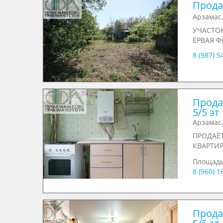
Продае
Арзамас,
УЧАСТО
ЕРВАЯ Ф
8 (987) 
Продае
5/5 эт
Арзамас,
ПРОДАЁТ
КВАРТИР
Площад
8 (960) 
Продае