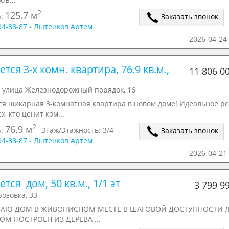
2
125.7 м
ь:
Заказать звонок
294-88-87 - Лытенков Артем
2026-04-24 
тся 3-х комн. квартира, 76.9 кв.м., 
11 806 0
, улица Железнодорожный порядок, 16
ся шикарная 3-комнатная квартира в новом доме! Идеальное р
х, кто ценит ком...
2
76.9 м
ь:
Этаж/Этажность:
3/4
Заказать звонок
294-88-87 - Лытенков Артем
2026-04-21 
тся  дом, 50 кв.м., 1/1 эт
3 799 9
озовка, 33
ГАЮ ДОМ В ЖИВОПИСНОМ МЕСТЕ В ШАГОВОЙ ДОСТУПНОСТИ Л
ОМ ПОСТРОЕН ИЗ ДЕРЕВА ...