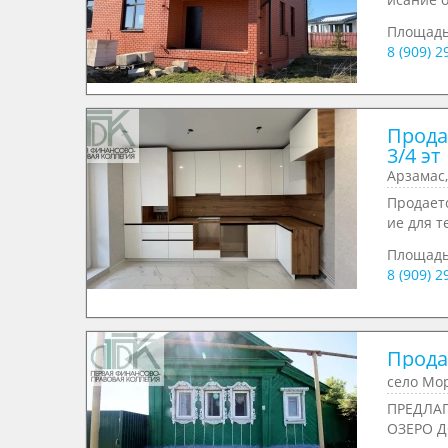
Площад
8 (909) 
Продае
3/4 эт
Арзамас
Продает
ие для те
Площад
8 (909) 
Продае
село Мор
ПРЕДЛА
ОЗЕРО Д