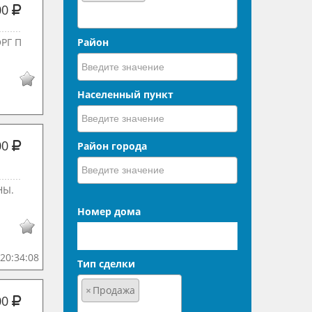
00
РГ П
Район
Населенный пункт
00
Район города
НЫ.
Номер дома
20:34:08
Тип сделки
×
Продажа
00