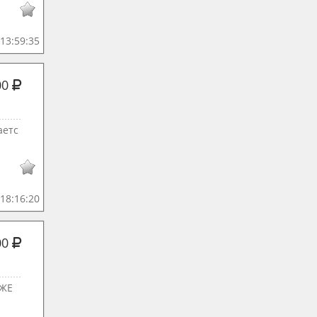
13:59:35
00
аетс
18:16:20
00
АЖЕ