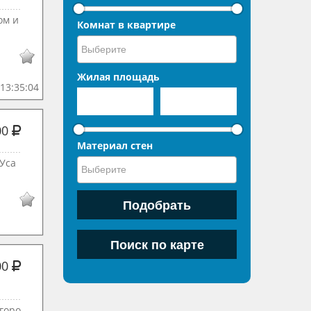
ом и
Комнат в квартире
Жилая площадь
13:35:04
00
Материал стен
Уса
00
горо