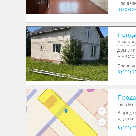
Площад
8 (909) 
Продае
Арзамас,
Дом в ти
м числе 
Площад
8 (909) 
Продае
село Мор
В продаж
й, ухоже
8 (909) 