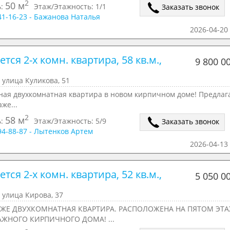
2
50 м
ь:
Этаж/Этажность:
1/1
Заказать звонок
541-16-23 - Бажанова Наталья
2026-04-20 
тся 2-х комн. квартира, 58 кв.м., 
9 800 0
 улица Куликова, 51
ная двухкомнатная квартира в новом кирпичном доме! Предлаг
аже...
2
58 м
ь:
Этаж/Этажность:
5/9
Заказать звонок
294-88-87 - Лытенков Артем
2026-04-13 
тся 2-х комн. квартира, 52 кв.м., 
5 050 0
 улица Кирова, 37
АЖЕ ДВУХКОМНАТНАЯ КВАРТИРА. РАСПОЛОЖЕНА НА ПЯТОМ ЭТ
ЖНОГО КИРПИЧНОГО ДОМА! ...