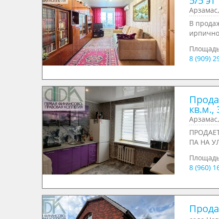
5/5 эт
Арзамас,
В продаж
ирпичног
Площад
8 (909) 
Прода
кв.м., 
Арзамас,
ПРОДАЕ
ПА НА УЛ
Площад
8 (960) 1
Продае