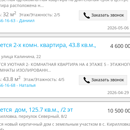
тира расположена н...
2
32 м
ь:
Этаж/Этажность:
2/5
Заказать звонок
166-16-63 - Даниил
2026-05-06 
тся 2-х комн. квартира, 43.8 кв.м., 
4 600 0
 улица Калинина, 22
СЯ УЮТНАЯ 2- КОМНАТНАЯ КВАРТИРА НА 4 ЭТАЖЕ 5 - ЭТАЖНОГ
ОМНАТЫ ИЗОЛИРОВАНН...
2
43.8 м
ь:
Этаж/Этажность:
4/5
Заказать звонок
166-16-68 - Наталья
2026-04-29 
тся  дом, 125.7 кв.м., /2 эт
10 500 0
илловка, переулок Северный, 8/2
ся новый кирпичный дом с земельным участком в с. Кирилловк
бъ...