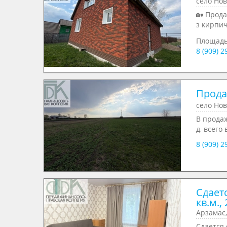
село Нов
🏡 Прод
з кирпич
Площад
8 (909) 
Продае
село Но
В прода
д, всего 
8 (909) 
Сдает
кв.м., 
Арзамас,
Сдается 