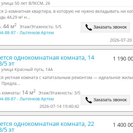
 улица 50 лет ВЛКСМ, 26
я 2-комнатная квартира, в которую не нужно вкладывать ни ко
дь 44,29 м² н...
2
44 м
ь:
Этаж/Этажность:
5/5
Заказать звонок
294-88-87 - Лытенков Артем
2026-07-20 
ется однокомнатная комната, 14 
1 190 0
3/5 эт
 улица Красный путь, 14А
ся уютная комната с капитальным ремонтом — идеальное жиль
! Предла...
2
14 м
 комнаты:
Этаж/Этажность:
3/5
294-88-87 - Лытенков Артем
Заказать звонок
2026-07-14 19:40:42
ется однокомнатная комната, 22 
1 400 0
3/5 эт