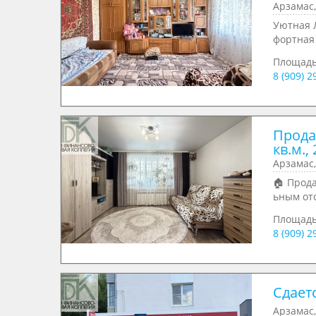
Арзамас,
Уютная Л
фортная 
Площадь
8 (909) 
Прода
кв.м., 
Арзамас,
🏠 Прод
ьным от
Площад
8 (909) 
Сдаетс
Арзамас,