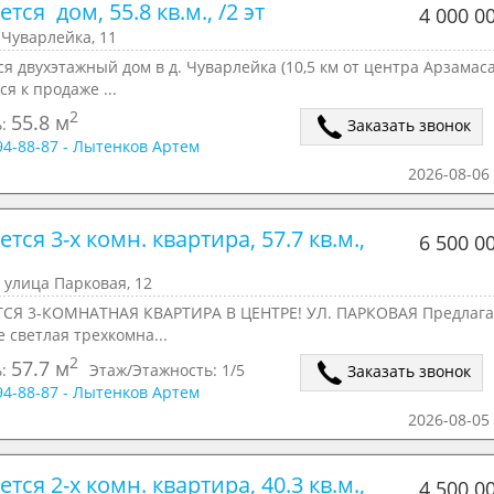
тся  дом, 55.8 кв.м., /2 эт
4 000 0
Чуварлейка, 11
я двухэтажный дом в д. Чуварлейка (10,5 км от центра Арзамаса
ся к продаже ...
2
55.8 м
ь:
Заказать звонок
294-88-87 - Лытенков Артем
2026-08-06 
тся 3-х комн. квартира, 57.7 кв.м., 
6 500 0
 улица Парковая, 12
СЯ 3-КОМНАТНАЯ КВАРТИРА В ЦЕНТРЕ! УЛ. ПАРКОВАЯ Предлага
е светлая трехкомна...
2
57.7 м
ь:
Этаж/Этажность:
1/5
Заказать звонок
294-88-87 - Лытенков Артем
2026-08-05 
тся 2-х комн. квартира, 40.3 кв.м., 
4 500 0