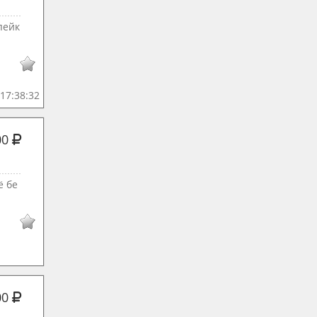
пейк
17:38:32
00
ё бе
00