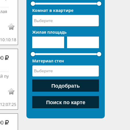
Комнат в квартире
плая
Жилая площадь
10:10:18
00
Материал стен
й пу
12:07:25
00