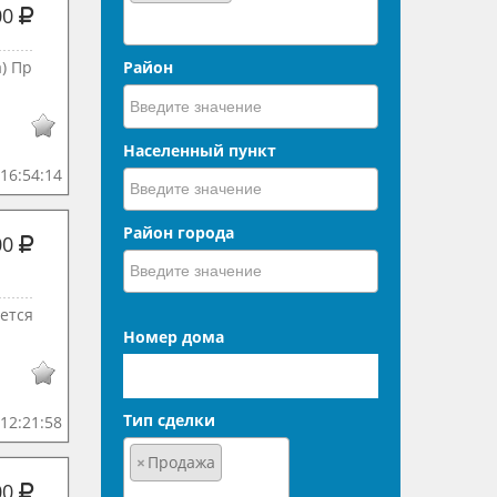
00
) Пр
Район
Населенный пункт
16:54:14
Район города
00
ется
Номер дома
Тип сделки
12:21:58
×
Продажа
00