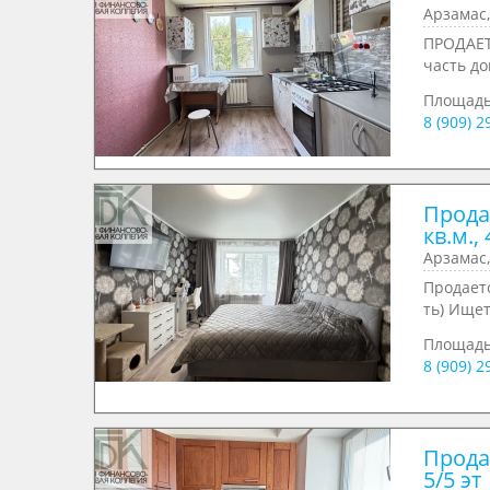
Арзамас,
ПРОДАЕТ
часть до
Площад
8 (909) 
Прода
кв.м., 
Арзамас,
Продаетс
ть) Ищет
Площад
8 (909) 
Продае
5/5 эт