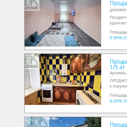
Продае
деревня 
Продаетс
едлагает
Площад
8 (909) 
Продае
1/5 эт
Арзамас,
ПРОДАЕТ
к покупк
Площад
8 (909) 
Продае