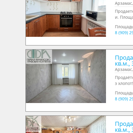
Арзамас,
Продаетс
и. Площа
Площад
8 (909) 
Прода
кв.м., 
Арзамас,
Продаёт
з хлопот
Площадь
8 (909) 
Прода
кв.м., 