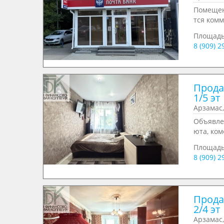
Помещен
тся комм
Площад
8 (909) 
Продае
1/5 эт
Арзамас,
Объявлен
юта, ком
Площад
8 (909) 
Продае
2/4 эт
Арзамас,