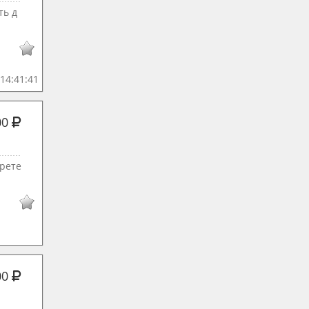
ть д
14:41:41
00
брете
00