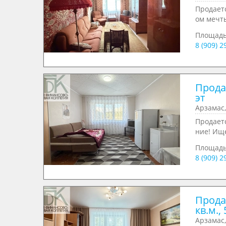
Продаетс
ом мечты
Площад
8 (909) 
Продае
эт
Арзамас,
Продает
ние! Ище
Площадь
8 (909) 
Прода
кв.м., 
Арзамас,