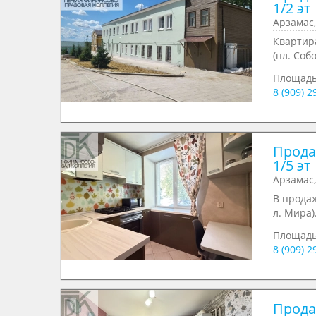
1/2 эт
Арзамас,
Квартира
(пл. Собо
Площад
8 (909) 
Продае
1/5 эт
Арзамас,
В продаж
л. Мира)
Площад
8 (909) 
Продае