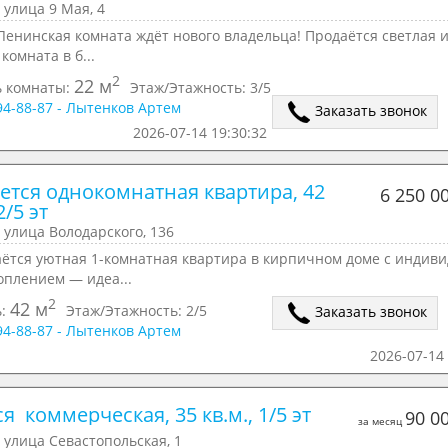
 улица 9 Мая, 4
енинская комната ждёт нового владельца! Продаётся светлая и
комната в б...
2
22 м
 комнаты:
Этаж/Этажность:
3/5
294-88-87 - Лытенков Артем
Заказать звонок
2026-07-14 19:30:32
ется однокомнатная квартира, 42 
6 250 0
2/5 эт
 улица Володарского, 136
аётся уютная 1-комнатная квартира в кирпичном доме с индиви
оплением — идеа...
2
42 м
ь:
Этаж/Этажность:
2/5
Заказать звонок
294-88-87 - Лытенков Артем
2026-07-14 
я  коммерческая, 35 кв.м., 1/5 эт
90 0
за месяц
 улица Севастопольская, 1