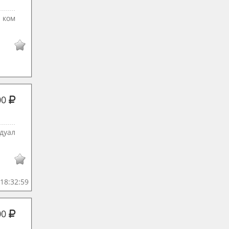
 ком
00
дуал
18:32:59
00