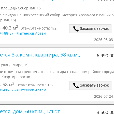
 площадь Соборная, 15
 с видом на Воскресенский собор. История Арзамаса в ваших р
рная, 15) ...
2
40.3 м
ь:
Этаж/Этажность:
1/2
Заказать звонок
294-88-87 - Лытенков Артем
2026-08-03 
тся 3-х комн. квартира, 58 кв.м., 
6 990 0
 улица Мира, 15
е отличная трехкомнатная квартира в спальном районе города.
. Квартира распо...
2
58 м
ь:
Этаж/Этажность:
1/5
Заказать звонок
294-88-87 - Лытенков Артем
2026-07-24 
тся  дом, 60 кв.м., 1/1 эт
3 500 0