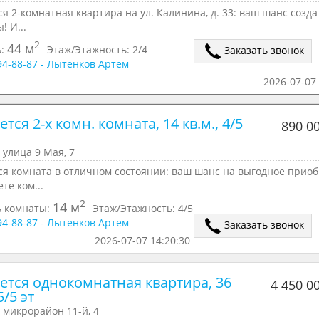
я 2-комнатная квартира на ул. Калинина, д. 33: ваш шанс созда
! И...
2
44 м
ь:
Этаж/Этажность:
2/4
Заказать звонок
294-88-87 - Лытенков Артем
2026-07-07 
тся 2-х комн. комната, 14 кв.м., 4/5 
890 0
 улица 9 Мая, 7
ся комната в отличном состоянии: ваш шанс на выгодное прио
те ком...
2
14 м
 комнаты:
Этаж/Этажность:
4/5
294-88-87 - Лытенков Артем
Заказать звонок
2026-07-07 14:20:30
ется однокомнатная квартира, 36 
4 450 0
5/5 эт
 микрорайон 11-й, 4