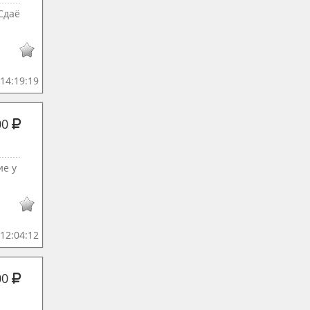
Сдаё
14:19:19
00
ие у
12:04:12
00