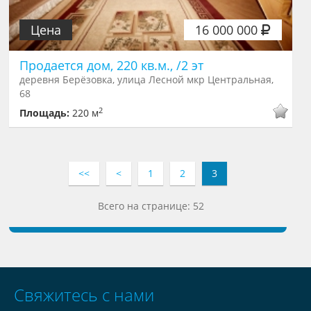
Цена
16 000 000
Продается дом, 220 кв.м., /2 эт
деревня Берёзовка, улица Лесной мкр Центральная,
68
2
Площадь:
220 м
<<
<
1
2
3
Всего на странице: 52
Свяжитесь с нами