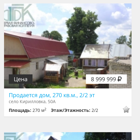
Цена
8 999 999
Продается дом, 270 кв.м., 2/2 эт
село Кирилловка, 50А
2
Площадь:
270 м
Этаж/Этажность:
2/2