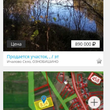
Цена
890 000
Продается участок, , / эт
Ичалово Село, ОЗНОБИШИНО